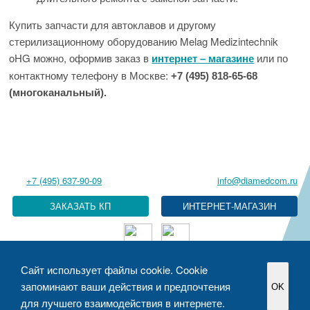
Купить запчасти для автоклавов и другому
стерилизационному оборудованию Melag Medizintechnik
oHG можно, оформив заказ в
или по
интернет – магазине
контактному телефону в Москве:
+7 (495) 818-65-68
(многоканальный).
+7 (495) 637-90-09
info@diamedcom.ru
ЗАКАЗАТЬ КП
Сайт использует файлы cookie. Cookie
Политика в отношении обработки персональных данных
запоминают ваши действия и предпочтения
OK
Разработка сайтов
Медафарм STUDIO
для лучшего взаимодействия в интернете.
2025 © ООО «Диамед» - продажа медицинского оборудования с
доставкой по