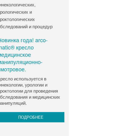
Новинка года! arco-
matic® кресло
медицинское
манипуляционно-
смотровое.
ресло используется в
инекологии, урологии и
роктологии для проведения
бследования и медицинских
анипуляций.
ПОДРОБНЕЕ