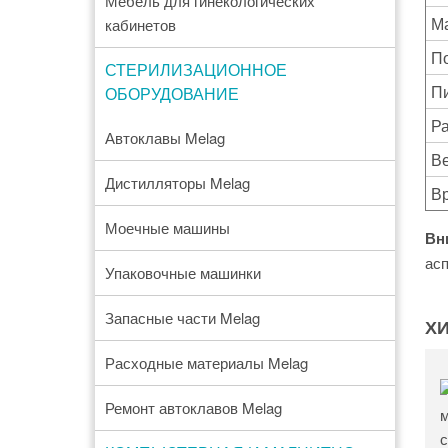
Мебель для гинекологических
М
кабинетов
П
СТЕРИЛИЗАЦИОННОЕ
П
ОБОРУДОВАНИЕ
Р
Автоклавы Melag
В
Дистилляторы Melag
Вр
Моечные машины
Вн
асп
Упаковочные машинки
Запасные части Melag
Х
Расходные материалы Melag
Ремонт автоклавов Melag