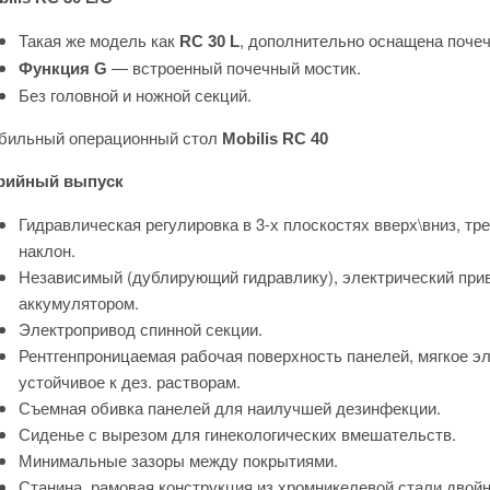
Такая же модель как
, дополнительно оснащена поче
RC 30 L
— встроенный почечный мостик.
Функция G
Без головной и ножной секций.
бильный операционный стол
Mobilis RC 40
рийный выпуск
Гидравлическая регулировка в 3-х плоскостях вверх\вниз, т
наклон.
Независимый (дублирующий гидравлику), электрический приво
аккумулятором.
Электропривод спинной секции.
Рентгенпроницаемая рабочая поверхность панелей, мягкое э
устойчивое к дез. растворам.
Съемная обивка панелей для наилучшей дезинфекции.
Сиденье с вырезом для гинекологических вмешательств.
Минимальные зазоры между покрытиями.
Станина, рамовая конструкция из хромникелевой стали двойн