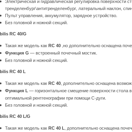
Электрическая и гидравлическая регулировка поверхности сто
тренделенбург\антитренделенбург, латеральный наклон, спин
Пульт управления, аккумулятор, зарядное устройство.
Без головной и ножной секций.
ilis RC 40/G
Такая же модель как
,но дополнительно оснащена поч
RC 40
— встроенный почечный мостик.
Функция G
Без головной и ножной секций.
ilis RC 40 L
Такая же модель как
, дополнительно оснащена возможн
RC 40
— горизонтальное смещение поверхности стола в 
Функция L
оптимальной рентгенографии при помощи С-дуги.
Без головной и ножной секций.
ilis RC 40 L/G
Такая же модель как
, дополнительно оснащена поче
RC 40 L