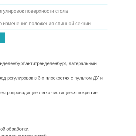
егулировок поверхности стола
о изменения положения спинной секции
ренделенбург\антитренделенбург, латеральный
д регулировок в 3-х плоскостях с пультом ДУ и
лектропроводящее легко чистящееся покрытие
ой обработки.
ения принадлежностей.