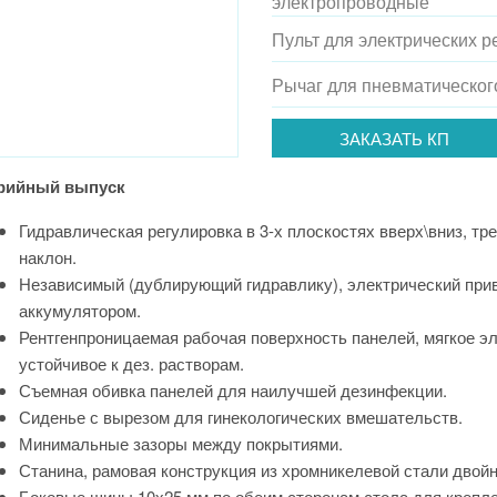
электропроводные
Пульт для электрических р
Рычаг для пневматическог
ЗАКАЗАТЬ КП
рийный выпуск
Гидравлическая регулировка в 3-х плоскостях вверх\вниз, т
наклон.
Независимый (дублирующий гидравлику), электрический приво
аккумулятором.
Рентгенпроницаемая рабочая поверхность панелей, мягкое э
устойчивое к дез. растворам.
Съемная обивка панелей для наилучшей дезинфекции.
Сиденье с вырезом для гинекологических вмешательств.
Минимальные зазоры между покрытиями.
Станина, рамовая конструкция из хромникелевой стали двойн
Боковые шины 10х25 мм по обеим сторонам стола для крепл