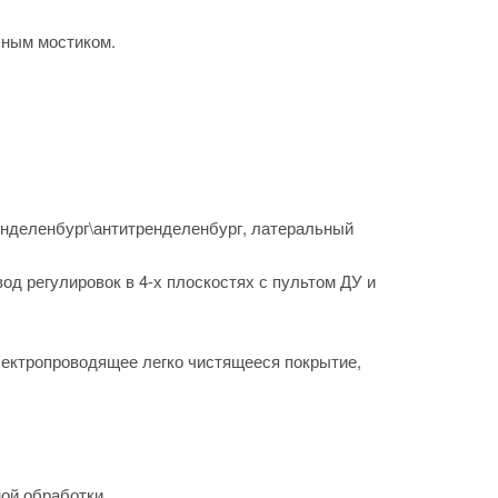
чным мостиком.
ренделенбург\антитренделенбург, латеральный
д регулировок в 4-х плоскостях с пультом ДУ и
лектропроводящее легко чистящееся покрытие,
ой обработки.