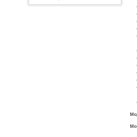
Мо
Mob